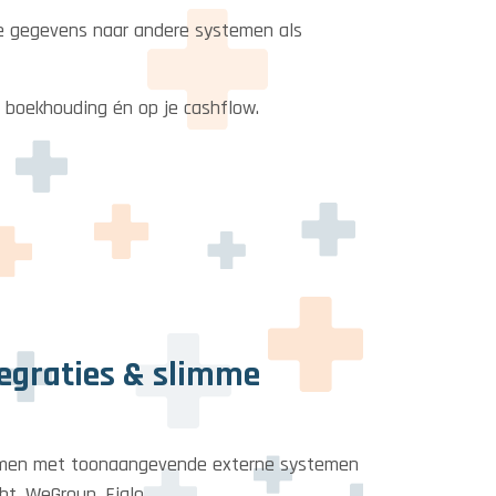
le gegevens naar andere systemen als
e boekhouding én op je cashflow.
egraties & slimme
men met toonaangevende externe systemen
ht, WeGroup, Figlo.