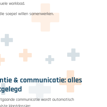
tuele workload.
die soepel willen samenwerken.
tie & communicatie: alles
tgelegd
uitgaande communicatie wordt automatisch
iste klantdossier: