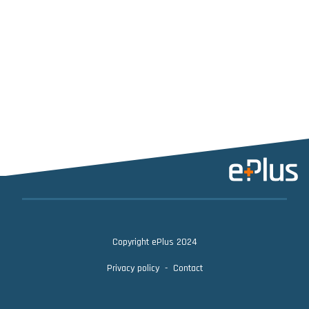
Copyright ePlus 2024
Privacy policy
Contact